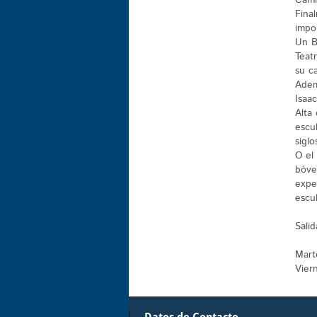
Cami
Fina
impo
Un B
Teatr
su ca
Adem
Isaa
Alta
escu
siglo
O el
bóve
expe
escul
Salid
Mart
Vier