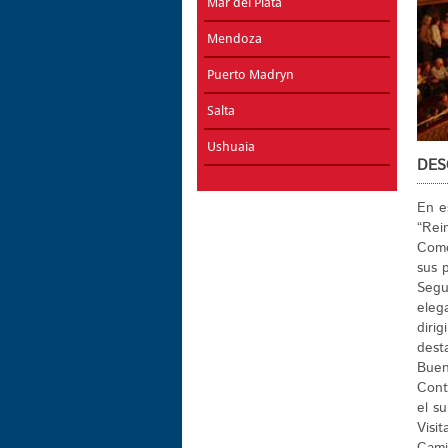
Mar del Plata
Mendoza
Puerto Madryn
Salta
Ushuaia
DES
En e
“Rein
Come
sus p
Segu
eleg
diri
dest
Buen
Cont
el su
Visi