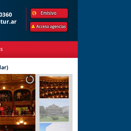
 0360
tur.ar
as
lar)