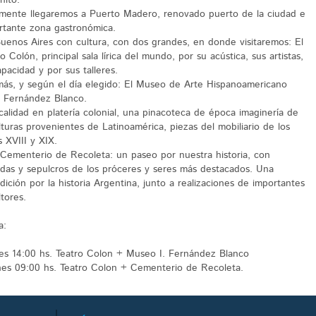
nito.
lmente llegaremos a Puerto Madero, renovado puerto de la ciudad e
rtante zona gastronómica.
uenos Aires con cultura, con dos grandes, en donde visitaremos: El
o Colón, principal sala lírica del mundo, por su acústica, sus artistas,
pacidad y por sus talleres.
ás, y según el día elegido: El Museo de Arte Hispanoamericano
c Fernández Blanco.
 calidad en platería colonial, una pinacoteca de época imaginería de
lturas provenientes de Latinoamérica, piezas del mobiliario de los
s XVIII y XIX.
 Cementerio de Recoleta: un paseo por nuestra historia, con
das y sepulcros de los próceres y seres más destacados. Una
dición por la historia Argentina, junto a realizaciones de importantes
tores.
a:
es 14:00 hs. Teatro Colon + Museo I. Fernández Blanco
nes 09:00 hs. Teatro Colon + Cementerio de Recoleta.