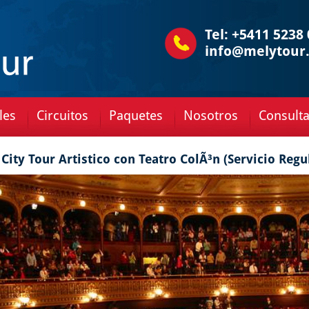
Tel: +5411 5238
info@melytour.
les
Circuitos
Paquetes
Nosotros
Consult
City Tour Artistico con Teatro ColÃ³n (Servicio Regu